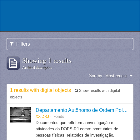
Filters
Showing 1 results
Archival description
Sort by:
Most recent
1 results with digital objects
Show results with digital
objects
Departamento Autônomo de Ordem Política e Social do Estado do Rio de Janeiro
XX DRJ
Fonds
Documentos que refletem a investigação e
atividades do DOPS-RJ como: prontuários de
pessoas físicas, relatórios de investigação,