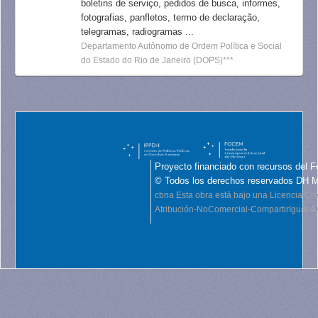
boletins de serviço, pedidos de busca, informes,
fotografias, panfletos, termo de declaração,
telegramas, radiogramas ...
Departamento Autônomo de Ordem Política e Social
do Estado do Rio de Janeiro (DOPS)***
Proyecto financiado con recursos del F
© Todos los derechos reservados DH 
cbna
Esta obra está bajo una Licencia C
Atribución-NoComercial-CompartirIgual 4.0