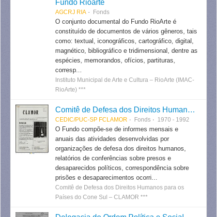
Fundo Rioarte
AGCRJ RIA
Fonds
O conjunto documental do Fundo RioArte é
constituído de documentos de vários gêneros, tais
como: textual, iconográficos, cartográfico, digital,
magnético, bibliográfico e tridimensional, dentre as
espécies, memorandos, ofícios, partituras,
corresp...
Instituto Municipal de Arte e Cultura – RioArte (IMAC-
RioArte) ***
Comitê de Defesa dos Direitos Humanos para os Países do Cone Sul - CLAMOR
CEDIC/PUC-SP FCLAMOR
Fonds
1970 - 1992
O Fundo compõe-se de informes mensais e
anuais das atividades desenvolvidas por
organizações de defesa dos direitos humanos,
relatórios de conferências sobre presos e
desaparecidos políticos, correspondência sobre
prisões e desaparecimentos ocorri...
Comitê de Defesa dos Direitos Humanos para os
Países do Cone Sul – CLAMOR ***