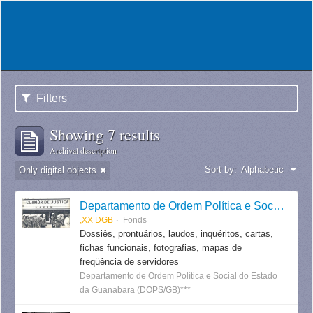
Filters
Showing 7 results
Archival description
Sort by:
Alphabetic
Only digital objects
Departamento de Ordem Política e Social do Estado da Guanabara
,XX DGB
Fonds
Dossiês, prontuários, laudos, inquéritos, cartas,
fichas funcionais, fotografias, mapas de
freqüência de servidores
Departamento de Ordem Política e Social do Estado
da Guanabara (DOPS/GB)***