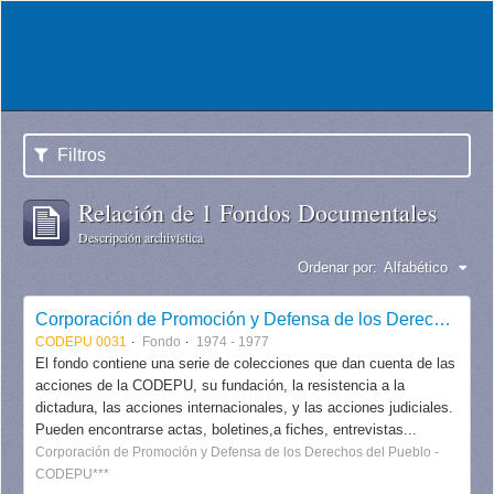
Filtros
Relación de 1 Fondos Documentales
Descripción archivística
Ordenar por:
Alfabético
Corporación de Promoción y Defensa de los Derechos del Pueblo CODEPU
CODEPU 0031
Fondo
1974 - 1977
El fondo contiene una serie de colecciones que dan cuenta de las
acciones de la CODEPU, su fundación, la resistencia a la
dictadura, las acciones internacionales, y las acciones judiciales.
Pueden encontrarse actas, boletines,a fiches, entrevistas...
Corporación de Promoción y Defensa de los Derechos del Pueblo -
CODEPU***