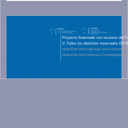
Proyecto financiado con recursos del F
© Todos los derechos reservados DH 
cbna
Esta obra está bajo una Licencia C
Atribución-NoComercial-CompartirIgual 4.0