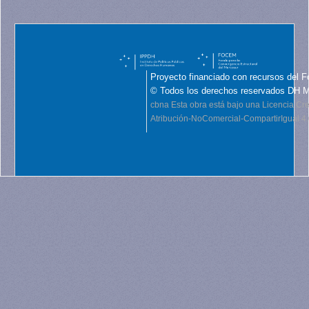
Proyecto financiado con recursos del F
© Todos los derechos reservados DH 
cbna
Esta obra está bajo una Licencia C
Atribución-NoComercial-CompartirIgual 4.0