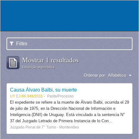
Filtro
Mostrar 1 resultados
Descrição arquivística
Ordenar por:
Alfabético
Causa Álvaro Balbi, su muerte
UY EJ 88-346/2011
Pasta/Processo
El expediente se refiere a la muerte de Álvaro Balbi, ocurrida el 29
de julio de 1975, en la Dirección Nacional de Información e
Inteligencia (DNII) de Uruguay. Está vinculado a la sentencia N°
37 del Juzgado Letrado de Primera Instancia de lo Con...
Juzgado Penal de 7° Turno - Montevideo