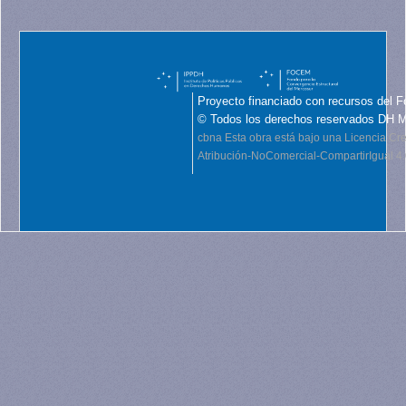
Proyecto financiado con recursos del F
© Todos los derechos reservados DH 
cbna
Esta obra está bajo una Licencia C
Atribución-NoComercial-CompartirIgual 4.0