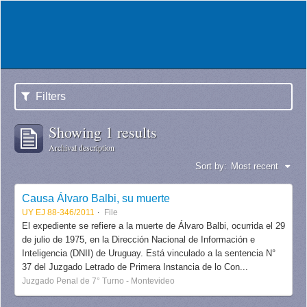
Filters
Showing 1 results
Archival description
Sort by:
Most recent
Causa Álvaro Balbi, su muerte
UY EJ 88-346/2011
File
El expediente se refiere a la muerte de Álvaro Balbi, ocurrida el 29
de julio de 1975, en la Dirección Nacional de Información e
Inteligencia (DNII) de Uruguay. Está vinculado a la sentencia N°
37 del Juzgado Letrado de Primera Instancia de lo Con...
Juzgado Penal de 7° Turno - Montevideo