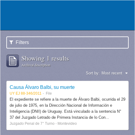
Filters
Showing 1 results
Archival description
Sort by:
Most recent
Causa Álvaro Balbi, su muerte
UY EJ 88-346/2011
File
El expediente se refiere a la muerte de Álvaro Balbi, ocurrida el 29
de julio de 1975, en la Dirección Nacional de Información e
Inteligencia (DNII) de Uruguay. Está vinculado a la sentencia N°
37 del Juzgado Letrado de Primera Instancia de lo Con...
Juzgado Penal de 7° Turno - Montevideo