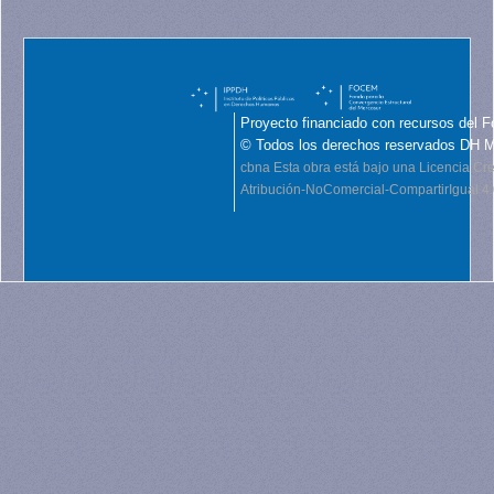
Proyecto financiado con recursos del F
© Todos los derechos reservados DH 
cbna
Esta obra está bajo una Licencia C
Atribución-NoComercial-CompartirIgual 4.0