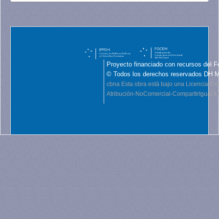
Proyecto financiado con recursos del F
© Todos los derechos reservados DH 
cbna
Esta obra está bajo una Licencia C
Atribución-NoComercial-CompartirIgual 4.0