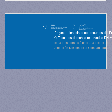
Proyecto financiado con recursos del F
© Todos los derechos reservados DH 
cbna
Esta obra está bajo una Licencia C
Atribución-NoComercial-CompartirIgual 4.0