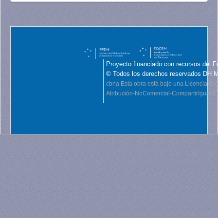
Proyecto financiado con recursos del F
© Todos los derechos reservados DH 
cbna
Esta obra está bajo una Licencia C
Atribución-NoComercial-CompartirIgual 4.0