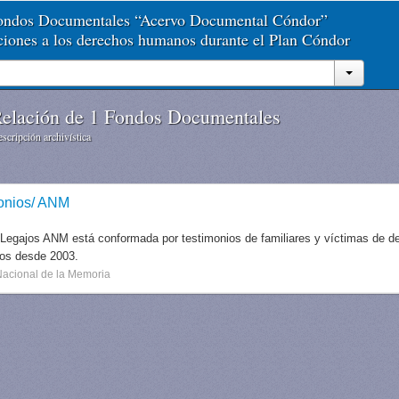
Fondos Documentales “Acervo Documental Cóndor”
aciones a los derechos humanos durante el Plan Cóndor
elación de 1 Fondos Documentales
scripción archivística
onios/ ANM
 Legajos ANM está conformada por testimonios de familiares y víctimas de des
dos desde 2003.
Nacional de la Memoria