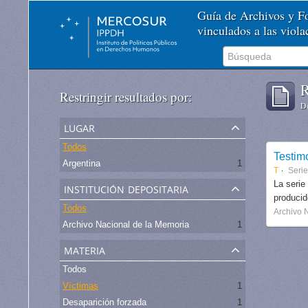
Guía de Archivos y 
vinculados a las viol
R
Restringir resultados por:
De
lugar
Todos
Testim
Argentina
1
T
Serie
institución depositaria
La serie
produci
Todos
Archivo 
Archivo Nacional de la Memoria
1
materia
Todos
Víctimas
1
Desaparición forzada
1