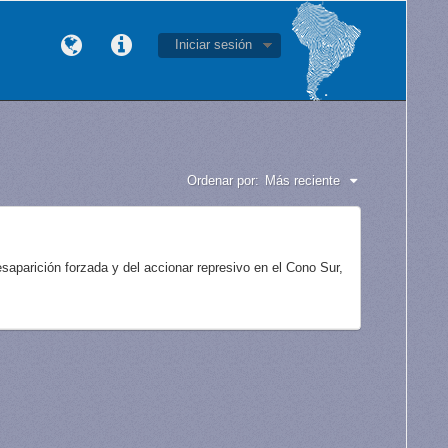
Iniciar sesión
Ordenar por:
Más reciente
aparición forzada y del accionar represivo en el Cono Sur,