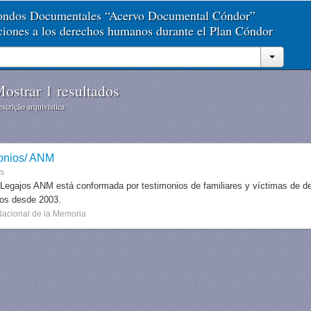
Fondos Documentales “Acervo Documental Cóndor”
aciones a los derechos humanos durante el Plan Cóndor
ostrar 1 resultados
scrição arquivística
onios/ ANM
es
 Legajos ANM está conformada por testimonios de familiares y víctimas de des
dos desde 2003.
Nacional de la Memoria