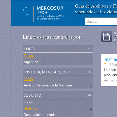
Guía de Archivos y 
vinculados a las viol
M
Limite os seus resultados por:
De
local
Todos
Testim
Argentina
1
T
Séri
instituição de arquivo
La serie
produci
Todos
Archivo 
Archivo Nacional de la Memoria
1
assunto
Todos
Víctimas
1
Desaparición forzada
1