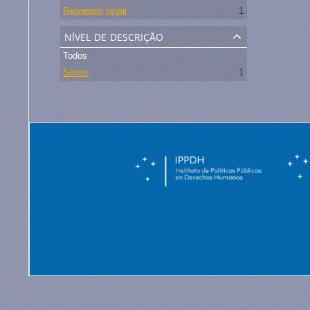
Represión ilegal
1
nível de descrição
Todos
Séries
1