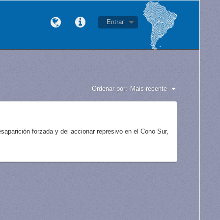
Entrar
Ordenar por:
Mais recente
aparición forzada y del accionar represivo en el Cono Sur,