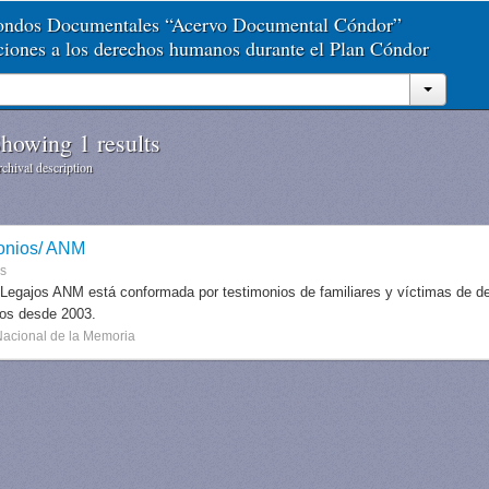
Fondos Documentales “Acervo Documental Cóndor”
aciones a los derechos humanos durante el Plan Cóndor
howing 1 results
chival description
onios/ ANM
es
 Legajos ANM está conformada por testimonios de familiares y víctimas de des
dos desde 2003.
Nacional de la Memoria