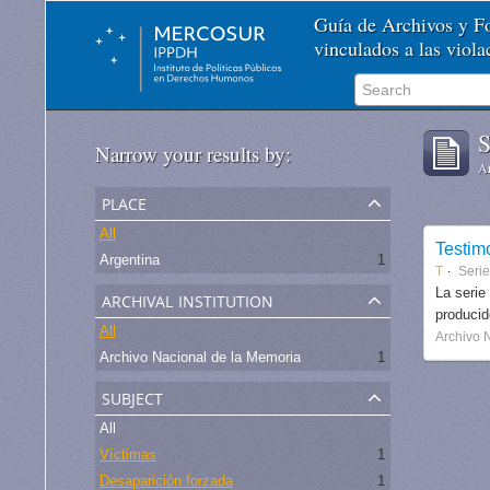
Guía de Archivos y 
vinculados a las viol
S
Narrow your results by:
Ar
place
All
Testim
Argentina
1
T
Seri
archival institution
La serie
produci
All
Archivo 
Archivo Nacional de la Memoria
1
subject
All
Víctimas
1
Desaparición forzada
1