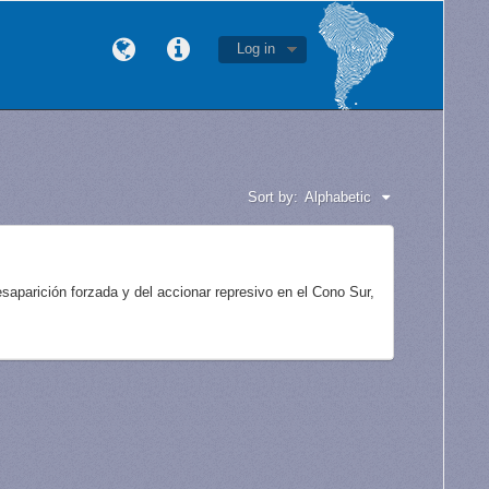
Log in
Sort by:
Alphabetic
aparición forzada y del accionar represivo en el Cono Sur,