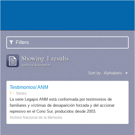
Filters
Showing 1 results
Archival description
Sort by:
Alphabetic
Testimonios/ ANM
T
Series
La serie Legajos ANM está conformada por testimonios de
familiares y víctimas de desaparición forzada y del accionar
represivo en el Cono Sur, producidos desde 2003.
Archivo Nacional de la Memoria