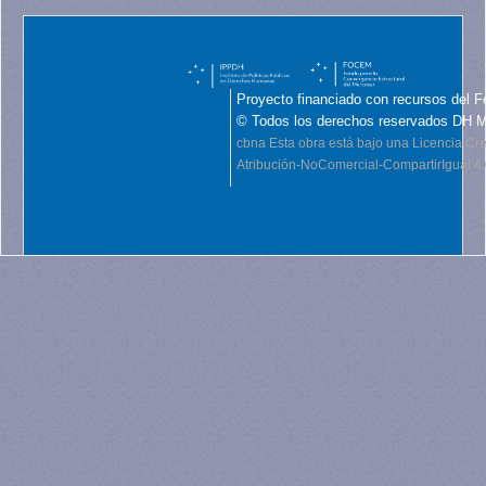
Proyecto financiado con recursos del F
© Todos los derechos reservados DH 
cbna
Esta obra está bajo una Licencia C
Atribución-NoComercial-CompartirIgual 4.0