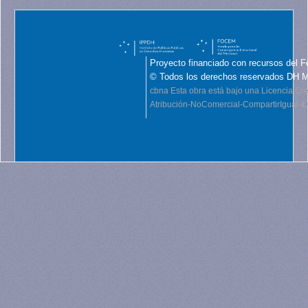
Proyecto financiado con recursos del F
© Todos los derechos reservados DH 
cbna
Esta obra está bajo una Licencia C
Atribución-NoComercial-CompartirIgual 4.0