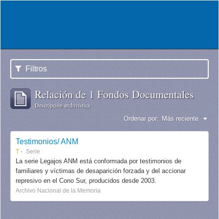
Filtros
Relación de 1 Fondos Documentales
Descripción archivística
Ordenar por:
Más reciente
Testimonios/ ANM
T
Serie
La serie Legajos ANM está conformada por testimonios de
familiares y víctimas de desaparición forzada y del accionar
represivo en el Cono Sur, producidos desde 2003.
Archivo Nacional de la Memoria