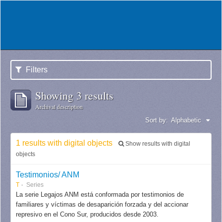
Filters
Showing 3 results
Archival description
Sort by:
Alphabetic
1 results with digital objects
Show results with digital
objects
Testimonios/ ANM
T
Series
La serie Legajos ANM está conformada por testimonios de
familiares y víctimas de desaparición forzada y del accionar
represivo en el Cono Sur, producidos desde 2003.