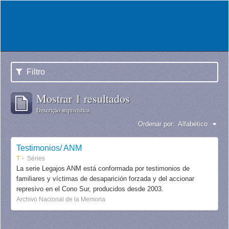
Filtro
Mostrar 1 resultados
Descrição arquivística
Ordenar por:
Alfabético
Testimonios/ ANM
T
Séries
La serie Legajos ANM está conformada por testimonios de
familiares y víctimas de desaparición forzada y del accionar
represivo en el Cono Sur, producidos desde 2003.
Archivo Nacional de la Memoria