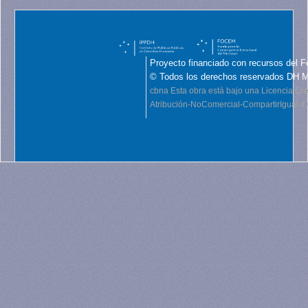
Proyecto financiado con recursos del F
© Todos los derechos reservados DH 
cbna
Esta obra está bajo una Licencia C
Atribución-NoComercial-CompartirIgual 4.0