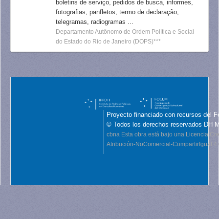
boletins de serviço, pedidos de busca, informes,
fotografias, panfletos, termo de declaração,
telegramas, radiogramas ...
Departamento Autônomo de Ordem Política e Social
do Estado do Rio de Janeiro (DOPS)***
Proyecto financiado con recursos del F
© Todos los derechos reservados DH 
cbna
Esta obra está bajo una Licencia C
Atribución-NoComercial-CompartirIgual 4.0