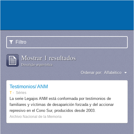
Filtro
Mostrar 1 resultados
Descrição arquivística
Ordenar por:
Alfabético
Testimonios/ ANM
T
Séries
La serie Legajos ANM está conformada por testimonios de
familiares y víctimas de desaparición forzada y del accionar
represivo en el Cono Sur, producidos desde 2003.
Archivo Nacional de la Memoria