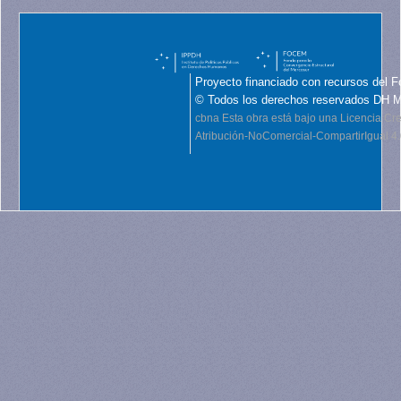
Proyecto financiado con recursos del F
© Todos los derechos reservados DH 
cbna
Esta obra está bajo una Licencia C
Atribución-NoComercial-CompartirIgual 4.0