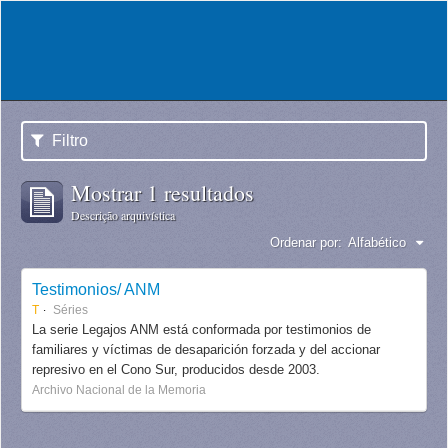
Filtro
Mostrar 1 resultados
Descrição arquivística
Ordenar por:
Alfabético
Testimonios/ ANM
T
Séries
La serie Legajos ANM está conformada por testimonios de
familiares y víctimas de desaparición forzada y del accionar
represivo en el Cono Sur, producidos desde 2003.
Archivo Nacional de la Memoria