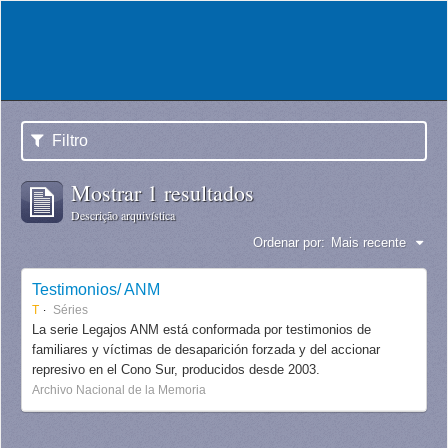
Filtro
Mostrar 1 resultados
Descrição arquivística
Ordenar por:
Mais recente
Testimonios/ ANM
T
Séries
La serie Legajos ANM está conformada por testimonios de
familiares y víctimas de desaparición forzada y del accionar
represivo en el Cono Sur, producidos desde 2003.
Archivo Nacional de la Memoria