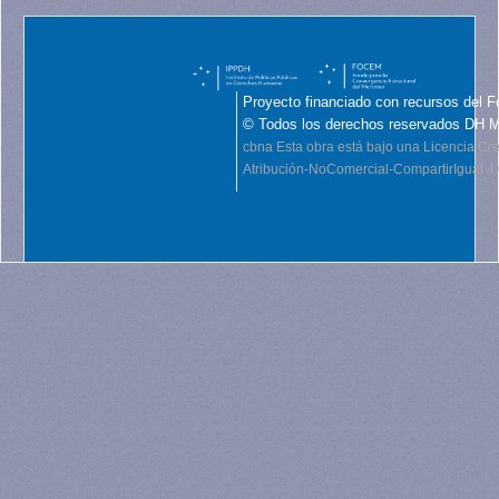
Proyecto financiado con recursos del F
© Todos los derechos reservados DH 
cbna
Esta obra está bajo una Licencia C
Atribución-NoComercial-CompartirIgual 4.0