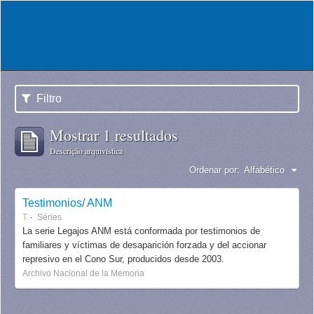
Filtro
Mostrar 1 resultados
Descrição arquivística
Ordenar por:
Alfabético
Testimonios/ ANM
T
Séries
La serie Legajos ANM está conformada por testimonios de
familiares y víctimas de desaparición forzada y del accionar
represivo en el Cono Sur, producidos desde 2003.
Archivo Nacional de la Memoria