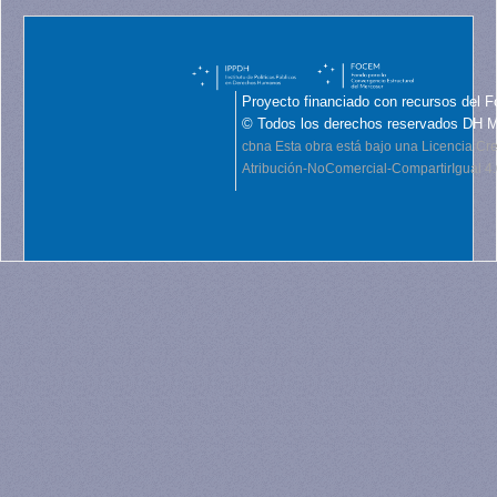
Proyecto financiado con recursos del F
© Todos los derechos reservados DH 
cbna
Esta obra está bajo una Licencia C
Atribución-NoComercial-CompartirIgual 4.0