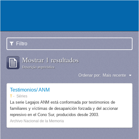
Filtro
Mostrar 1 resultados
Descrição arquivística
Ordenar por:
Mais recente
Testimonios/ ANM
T
Séries
La serie Legajos ANM está conformada por testimonios de
familiares y víctimas de desaparición forzada y del accionar
represivo en el Cono Sur, producidos desde 2003.
Archivo Nacional de la Memoria