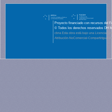
Proyecto financiado con recursos del F
© Todos los derechos reservados DH 
cbna
Esta obra está bajo una Licencia C
Atribución-NoComercial-CompartirIgual 4.0