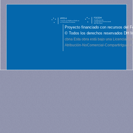
Proyecto financiado con recursos del F
© Todos los derechos reservados DH 
cbna
Esta obra está bajo una Licencia C
Atribución-NoComercial-CompartirIgual 4.0