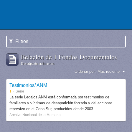
Filtros
Relación de 1 Fondos Documentales
Descripción archivística
Ordenar por:
Más reciente
Testimonios/ ANM
T
Serie
La serie Legajos ANM está conformada por testimonios de
familiares y víctimas de desaparición forzada y del accionar
represivo en el Cono Sur, producidos desde 2003.
Archivo Nacional de la Memoria