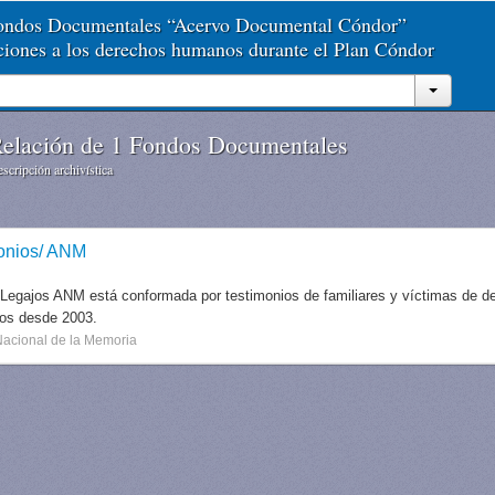
Fondos Documentales “Acervo Documental Cóndor”
aciones a los derechos humanos durante el Plan Cóndor
elación de 1 Fondos Documentales
scripción archivística
onios/ ANM
 Legajos ANM está conformada por testimonios de familiares y víctimas de des
dos desde 2003.
Nacional de la Memoria