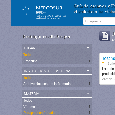
Guía de Archivos y 
vinculados a las viol
R
Restringir resultados por:
De
lugar
Todos
Testim
Argentina
1
T
Serie
institución depositaria
La serie
produci
Todos
Archivo 
Archivo Nacional de la Memoria
1
materia
Todos
Víctimas
1
Desaparición forzada
1