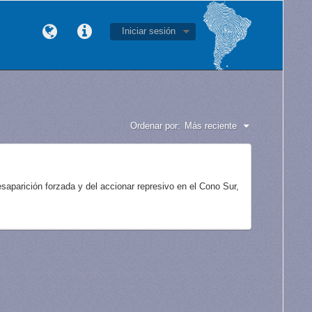
Iniciar sesión
Ordenar por:
Más reciente
aparición forzada y del accionar represivo en el Cono Sur,