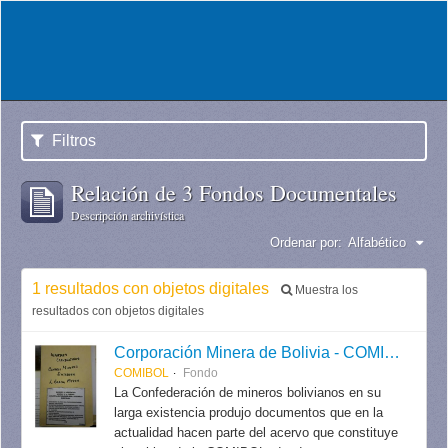
Filtros
Relación de 3 Fondos Documentales
Descripción archivística
Ordenar por:
Alfabético
1 resultados con objetos digitales
Muestra los
resultados con objetos digitales
Corporación Minera de Bolivia - COMIBOL
COMIBOL
Fondo
La Confederación de mineros bolivianos en su
larga existencia produjo documentos que en la
actualidad hacen parte del acervo que constituye