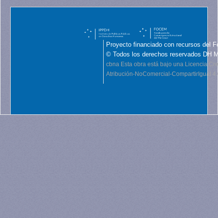
Proyecto financiado con recursos del F
© Todos los derechos reservados DH 
cbna
Esta obra está bajo una Licencia C
Atribución-NoComercial-CompartirIgual 4.0