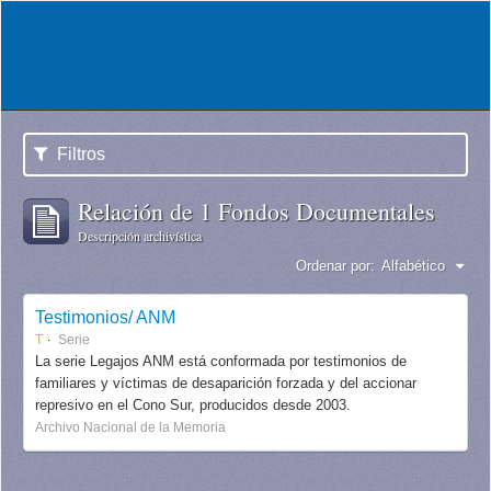
Filtros
Relación de 1 Fondos Documentales
Descripción archivística
Ordenar por:
Alfabético
Testimonios/ ANM
T
Serie
La serie Legajos ANM está conformada por testimonios de
familiares y víctimas de desaparición forzada y del accionar
represivo en el Cono Sur, producidos desde 2003.
Archivo Nacional de la Memoria