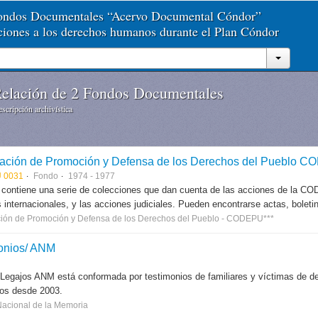
Fondos Documentales “Acervo Documental Cóndor”
aciones a los derechos humanos durante el Plan Cóndor
elación de 2 Fondos Documentales
scripción archivística
ación de Promoción y Defensa de los Derechos del Pueblo 
 0031
Fondo
1974 - 1977
 contiene una serie de colecciones que dan cuenta de las acciones de la CODE
 internacionales, y las acciones judiciales. Pueden encontrarse actas, boletin
ión de Promoción y Defensa de los Derechos del Pueblo - CODEPU***
onios/ ANM
 Legajos ANM está conformada por testimonios de familiares y víctimas de des
dos desde 2003.
Nacional de la Memoria