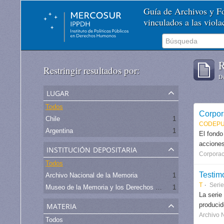
Guía de Archivos y 
vinculados a las viol
R
Restringir resultados por:
De
lugar
Todos
Corpor
Chile
1
CODEPU
Argentina
1
El fondo
acciones
institución depositaria
Corporac
Todos
Testim
Archivo Nacional de la Memoria
1
T
Serie
Museo de la Memoria y los Derechos Humanos - Chile
1
La serie
materia
produci
Archivo 
Todos