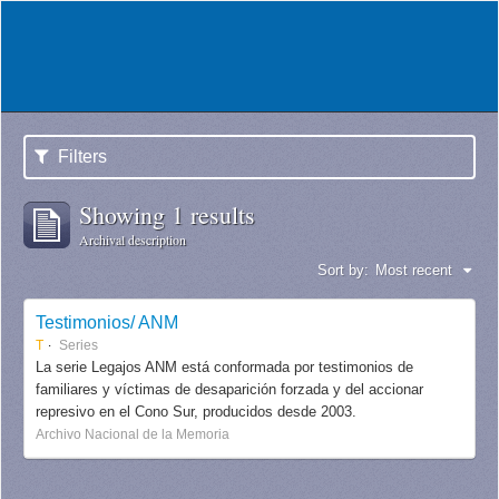
Filters
Showing 1 results
Archival description
Sort by:
Most recent
Testimonios/ ANM
T
Series
La serie Legajos ANM está conformada por testimonios de
familiares y víctimas de desaparición forzada y del accionar
represivo en el Cono Sur, producidos desde 2003.
Archivo Nacional de la Memoria