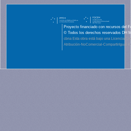
Proyecto financiado con recursos del F
© Todos los derechos reservados DH 
cbna
Esta obra está bajo una Licencia C
Atribución-NoComercial-CompartirIgual 4.0