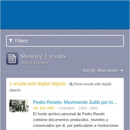
Filters
Showing 1 results
Archival description
Sort by:
Most recent
1 results with digital objects
Show results with digital
objects
Pedro Resels- Movimiento Judío por los Derechos Humanos
AR- MA- PRE
Collection
1983 - 2005
El fondo archivo personal de Pedro Resels
contiene documentos producidos, reunidos y
conservados por él, por particulares e instituciones