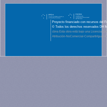
Proyecto financiado con recursos del F
© Todos los derechos reservados DH 
cbna
Esta obra está bajo una Licencia C
Atribución-NoComercial-CompartirIgual 4.0