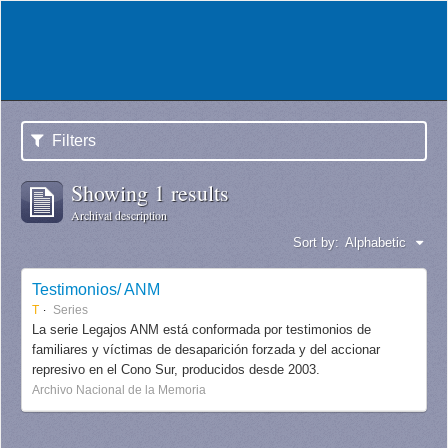
Filters
Showing 1 results
Archival description
Sort by:
Alphabetic
Testimonios/ ANM
T
Series
La serie Legajos ANM está conformada por testimonios de
familiares y víctimas de desaparición forzada y del accionar
represivo en el Cono Sur, producidos desde 2003.
Archivo Nacional de la Memoria