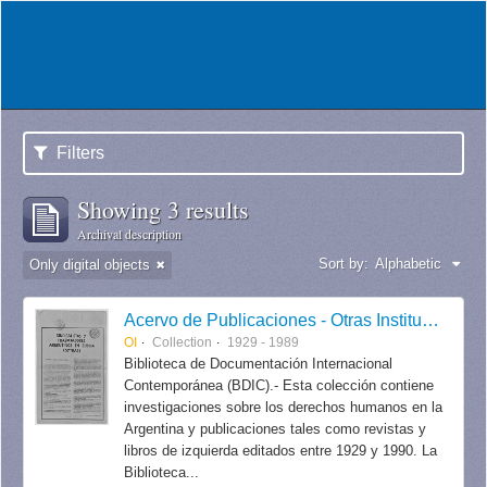
Filters
Showing 3 results
Archival description
Sort by:
Alphabetic
Only digital objects
Acervo de Publicaciones - Otras Instituciones
OI
Collection
1929 - 1989
Biblioteca de Documentación Internacional
Contemporánea (BDIC).- Esta colección contiene
investigaciones sobre los derechos humanos en la
Argentina y publicaciones tales como revistas y
libros de izquierda editados entre 1929 y 1990. La
Biblioteca...