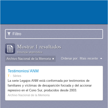
Filtro
Mostrar 1 resultados
Descrição arquivística
Ordenar por:
Mais recente
Archivo Nacional de la Memoria
Testimonios/ ANM
T
Séries
La serie Legajos ANM está conformada por testimonios de
familiares y víctimas de desaparición forzada y del accionar
represivo en el Cono Sur, producidos desde 2003.
Archivo Nacional de la Memoria