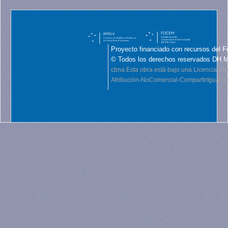
Proyecto financiado con recursos del F
© Todos los derechos reservados DH 
cbna
Esta obra está bajo una Licencia C
Atribución-NoComercial-CompartirIgual 4.0