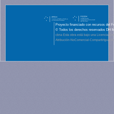
Proyecto financiado con recursos del F
© Todos los derechos reservados DH 
cbna
Esta obra está bajo una Licencia C
Atribución-NoComercial-CompartirIgual 4.0