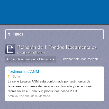
Filtros
Relación de 1 Fondos Documentales
Descripción archivística
Ordenar por:
Más reciente
Archivo Nacional de la Memoria
Testimonios/ ANM
T
Serie
La serie Legajos ANM está conformada por testimonios de
familiares y víctimas de desaparición forzada y del accionar
represivo en el Cono Sur, producidos desde 2003.
Archivo Nacional de la Memoria