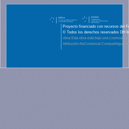
Proyecto financiado con recursos del F
© Todos los derechos reservados DH 
cbna
Esta obra está bajo una Licencia C
Atribución-NoComercial-CompartirIgual 4.0