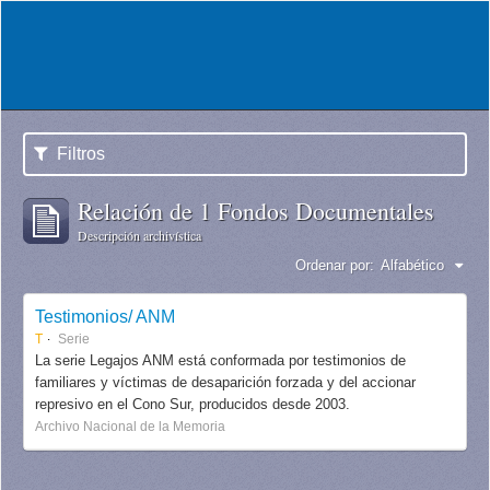
Filtros
Relación de 1 Fondos Documentales
Descripción archivística
Ordenar por:
Alfabético
Testimonios/ ANM
T
Serie
La serie Legajos ANM está conformada por testimonios de
familiares y víctimas de desaparición forzada y del accionar
represivo en el Cono Sur, producidos desde 2003.
Archivo Nacional de la Memoria