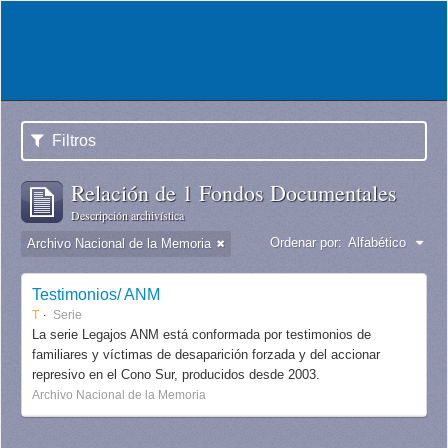
Filtros
Relación de 1 Fondos Documentales
Descripción archivística
Ordenar por:
Alfabético
Archivo Nacional de la Memoria
Testimonios/ ANM
T
Serie
La serie Legajos ANM está conformada por testimonios de
familiares y víctimas de desaparición forzada y del accionar
represivo en el Cono Sur, producidos desde 2003.
Archivo Nacional de la Memoria