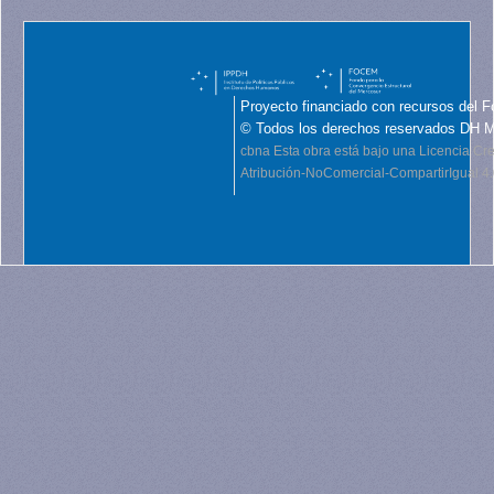
Proyecto financiado con recursos del F
© Todos los derechos reservados DH 
cbna
Esta obra está bajo una Licencia C
Atribución-NoComercial-CompartirIgual 4.0