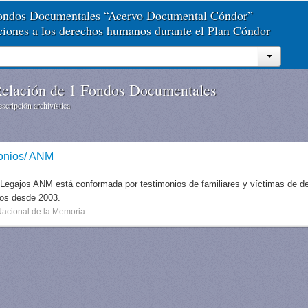
Fondos Documentales “Acervo Documental Cóndor”
aciones a los derechos humanos durante el Plan Cóndor
elación de 1 Fondos Documentales
scripción archivística
onios/ ANM
 Legajos ANM está conformada por testimonios de familiares y víctimas de des
dos desde 2003.
Nacional de la Memoria