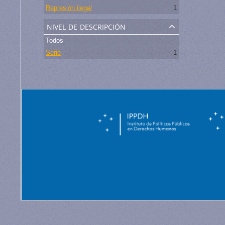
Represión ilegal
1
nivel de descripción
Todos
Serie
1