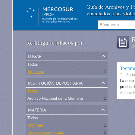
Guía de Archivos y 
vinculados a las viol
R
Restringir resultados por:
De
lugar
Todos
Testim
Argentina
1
T
Serie
institución depositaria
La serie
produci
Todos
Archivo 
Archivo Nacional de la Memoria
1
materia
Todos
Víctimas
1
Desaparición forzada
1