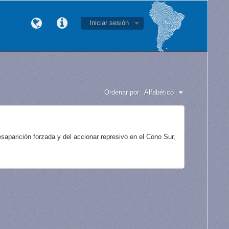
Iniciar sesión
Ordenar por:
Alfabético
aparición forzada y del accionar represivo en el Cono Sur,