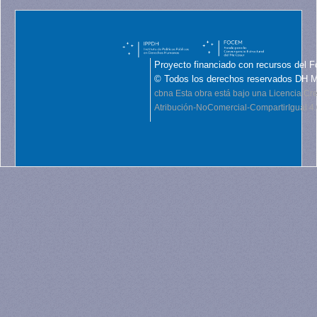
Proyecto financiado con recursos del F
© Todos los derechos reservados DH 
cbna
Esta obra está bajo una Licencia C
Atribución-NoComercial-CompartirIgual 4.0