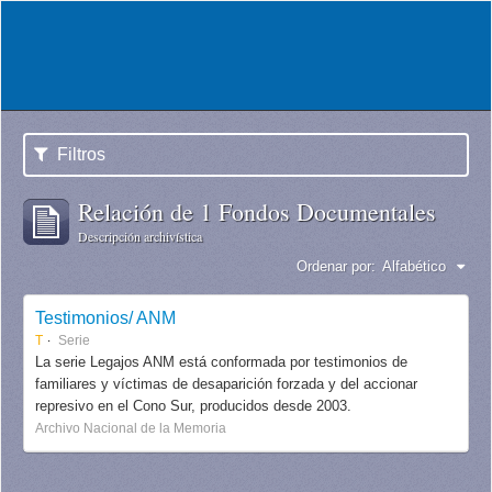
Filtros
Relación de 1 Fondos Documentales
Descripción archivística
Ordenar por:
Alfabético
Testimonios/ ANM
T
Serie
La serie Legajos ANM está conformada por testimonios de
familiares y víctimas de desaparición forzada y del accionar
represivo en el Cono Sur, producidos desde 2003.
Archivo Nacional de la Memoria