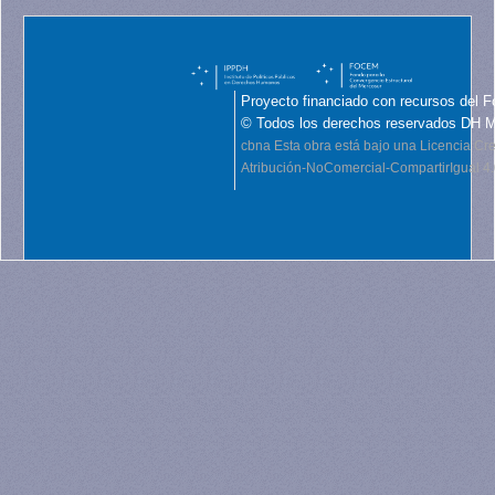
Proyecto financiado con recursos del F
© Todos los derechos reservados DH 
cbna
Esta obra está bajo una Licencia C
Atribución-NoComercial-CompartirIgual 4.0