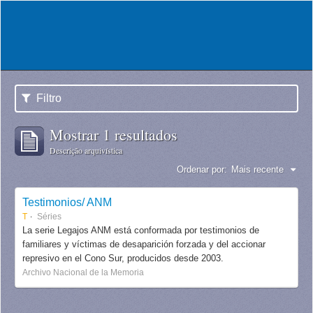
Filtro
Mostrar 1 resultados
Descrição arquivística
Ordenar por:
Mais recente
Testimonios/ ANM
T
Séries
La serie Legajos ANM está conformada por testimonios de
familiares y víctimas de desaparición forzada y del accionar
represivo en el Cono Sur, producidos desde 2003.
Archivo Nacional de la Memoria