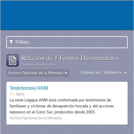
Filtros
Relación de 1 Fondos Documentales
Descripción archivística
Ordenar por:
Alfabético
Archivo Nacional de la Memoria
Testimonios/ ANM
T
Serie
La serie Legajos ANM está conformada por testimonios de
familiares y víctimas de desaparición forzada y del accionar
represivo en el Cono Sur, producidos desde 2003.
Archivo Nacional de la Memoria