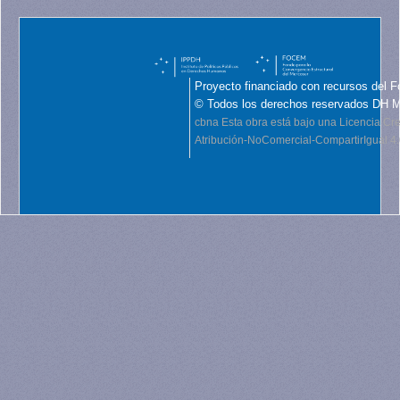
Proyecto financiado con recursos del F
© Todos los derechos reservados DH 
cbna
Esta obra está bajo una Licencia C
Atribución-NoComercial-CompartirIgual 4.0