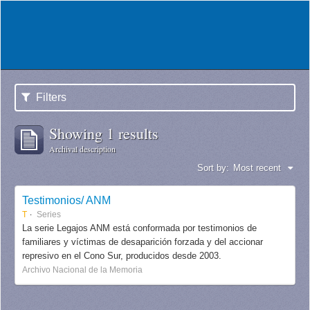
Filters
Showing 1 results
Archival description
Sort by:
Most recent
Testimonios/ ANM
T
Series
La serie Legajos ANM está conformada por testimonios de
familiares y víctimas de desaparición forzada y del accionar
represivo en el Cono Sur, producidos desde 2003.
Archivo Nacional de la Memoria