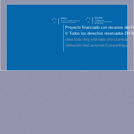
Proyecto financiado con recursos del F
© Todos los derechos reservados DH 
cbna
Esta obra está bajo una Licencia C
Atribución-NoComercial-CompartirIgual 4.0