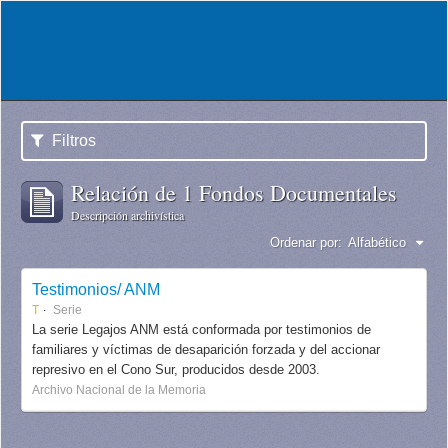
Filtros
Relación de 1 Fondos Documentales
Descripción archivística
Ordenar por:
Alfabético
Testimonios/ ANM
T
Serie
La serie Legajos ANM está conformada por testimonios de
familiares y víctimas de desaparición forzada y del accionar
represivo en el Cono Sur, producidos desde 2003.
Archivo Nacional de la Memoria