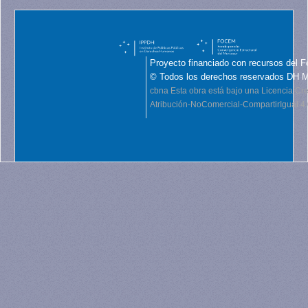
Proyecto financiado con recursos del F
© Todos los derechos reservados DH 
cbna
Esta obra está bajo una Licencia C
Atribución-NoComercial-CompartirIgual 4.0