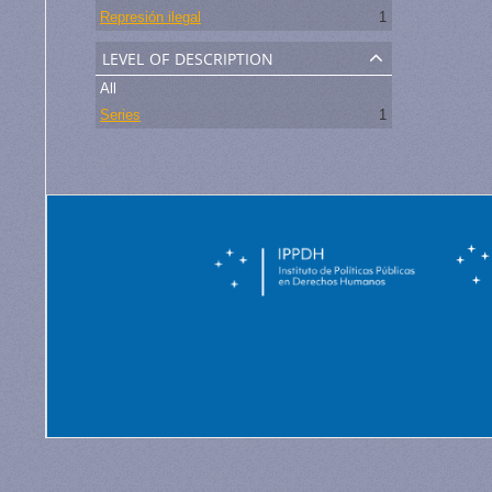
Represión ilegal
1
level of description
All
Series
1