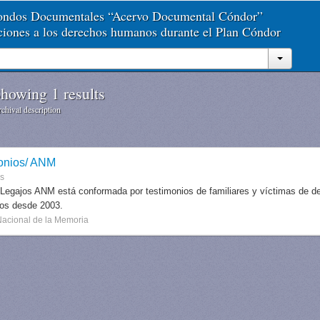
Fondos Documentales “Acervo Documental Cóndor”
aciones a los derechos humanos durante el Plan Cóndor
howing 1 results
chival description
onios/ ANM
es
 Legajos ANM está conformada por testimonios de familiares y víctimas de des
dos desde 2003.
Nacional de la Memoria