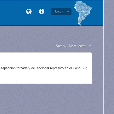
Log in
Sort by:
Most recent
aparición forzada y del accionar represivo en el Cono Sur,