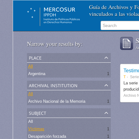
Guía de Archivos y 
vinculados a las viol
S
Narrow your results by:
Ar
place
All
Testim
Argentina
1
T
Seri
archival institution
La serie
produci
All
Archivo 
Archivo Nacional de la Memoria
1
subject
All
Víctimas
1
Desaparición forzada
1