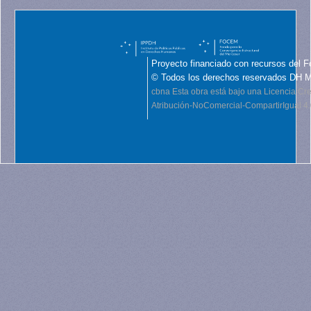
Proyecto financiado con recursos del F
© Todos los derechos reservados DH 
cbna
Esta obra está bajo una Licencia C
Atribución-NoComercial-CompartirIgual 4.0