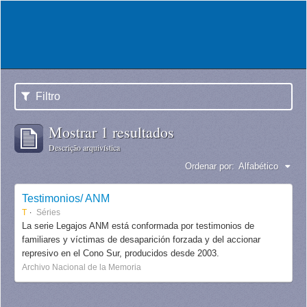
Filtro
Mostrar 1 resultados
Descrição arquivística
Ordenar por:
Alfabético
Testimonios/ ANM
T
Séries
La serie Legajos ANM está conformada por testimonios de
familiares y víctimas de desaparición forzada y del accionar
represivo en el Cono Sur, producidos desde 2003.
Archivo Nacional de la Memoria