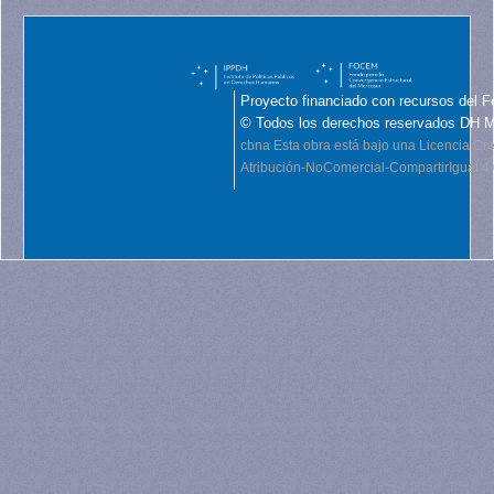
Proyecto financiado con recursos del F
© Todos los derechos reservados DH 
cbna
Esta obra está bajo una Licencia C
Atribución-NoComercial-CompartirIgual 4.0