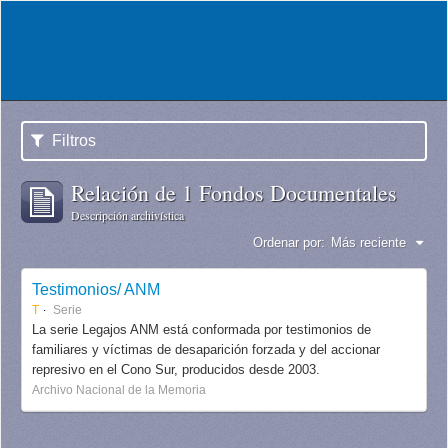
Filtros
Relación de 1 Fondos Documentales
Descripción archivística
Ordenar por:
Más reciente
Testimonios/ ANM
T
Serie
La serie Legajos ANM está conformada por testimonios de
familiares y víctimas de desaparición forzada y del accionar
represivo en el Cono Sur, producidos desde 2003.
Archivo Nacional de la Memoria