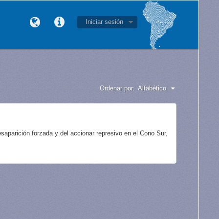
Iniciar sesión
Ordenar por:
Alfabético
aparición forzada y del accionar represivo en el Cono Sur,