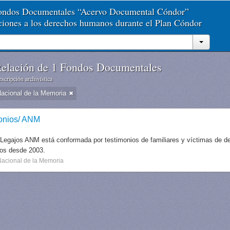
Fondos Documentales “Acervo Documental Cóndor”
aciones a los derechos humanos durante el Plan Cóndor
elación de 1 Fondos Documentales
scripción archivística
Nacional de la Memoria
onios/ ANM
 Legajos ANM está conformada por testimonios de familiares y víctimas de des
dos desde 2003.
Nacional de la Memoria