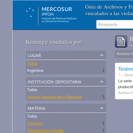
Guía de Archivos y 
vinculados a las viol
R
Restringir resultados por:
De
lugar
Archivo 
Todos
Testim
Argentina
1
T
Serie
institución depositaria
La serie
produci
Todos
Archivo 
Archivo Nacional de la Memoria
1
materia
Todos
Víctimas
1
Desaparición forzada
1