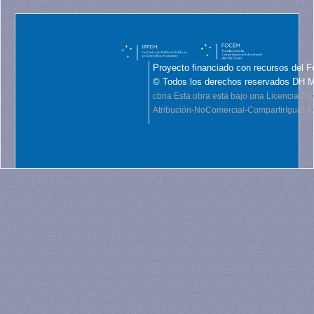
Proyecto financiado con recursos del F
© Todos los derechos reservados DH 
cbna
Esta obra está bajo una Licencia C
Atribución-NoComercial-CompartirIgual 4.0