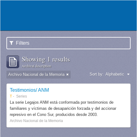
Filters
Showing 1 results
Archival description
Sort by:
Alphabetic
Archivo Nacional de la Memoria
Testimonios/ ANM
T
Series
La serie Legajos ANM está conformada por testimonios de
familiares y víctimas de desaparición forzada y del accionar
represivo en el Cono Sur, producidos desde 2003.
Archivo Nacional de la Memoria