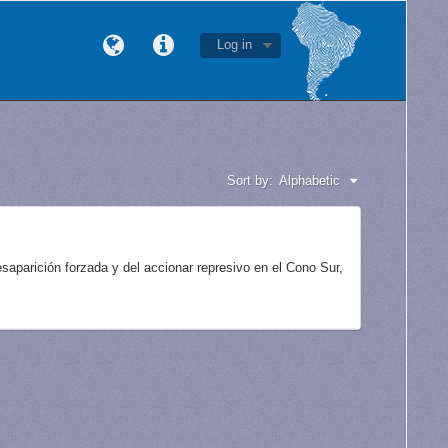
Log in
Sort by:
Alphabetic
aparición forzada y del accionar represivo en el Cono Sur,