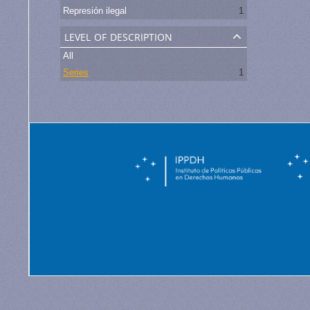
Represión ilegal
1
level of description
All
Series
1