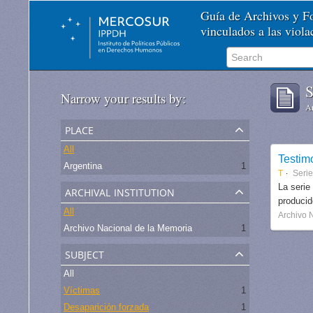
Guía de Archivos y 
vinculados a las viol
S
Narrow your results by:
Ar
place
All
Testim
Argentina
1
T
Seri
archival institution
La serie
produci
All
Archivo 
Archivo Nacional de la Memoria
1
subject
All
Víctimas
1
Desaparición forzada
1