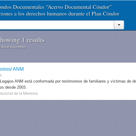
Fondos Documentales “Acervo Documental Cóndor”
aciones a los derechos humanos durante el Plan Cóndor
howing 1 results
chival description
onios/ ANM
es
 Legajos ANM está conformada por testimonios de familiares y víctimas de des
dos desde 2003.
Nacional de la Memoria