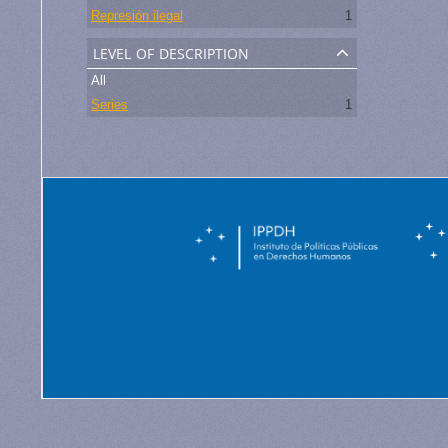
Represión ilegal
1
level of description
All
Series
1