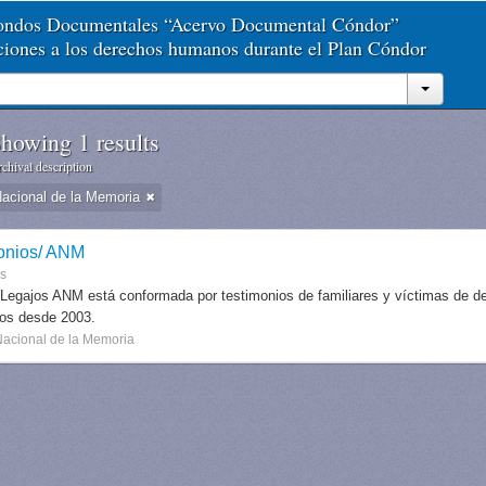
Fondos Documentales “Acervo Documental Cóndor”
aciones a los derechos humanos durante el Plan Cóndor
howing 1 results
chival description
Nacional de la Memoria
onios/ ANM
es
 Legajos ANM está conformada por testimonios de familiares y víctimas de des
dos desde 2003.
Nacional de la Memoria