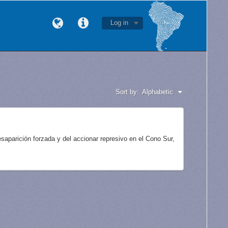
Log in
Sort by:
Alphabetic
aparición forzada y del accionar represivo en el Cono Sur,