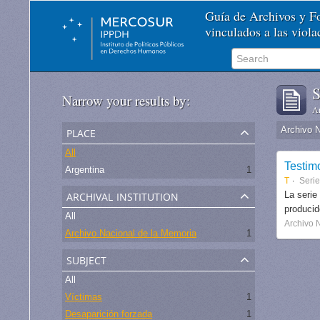
Guía de Archivos y 
vinculados a las viol
S
Narrow your results by:
Ar
place
Archivo 
All
Testim
Argentina
1
T
Seri
archival institution
La serie
produci
All
Archivo 
Archivo Nacional de la Memoria
1
subject
All
Víctimas
1
Desaparición forzada
1