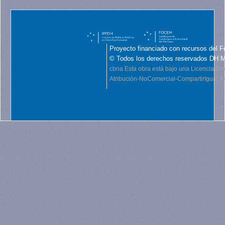
Proyecto financiado con recursos del F
© Todos los derechos reservados DH 
cbna
Esta obra está bajo una Licencia C
Atribución-NoComercial-CompartirIgual 4.0