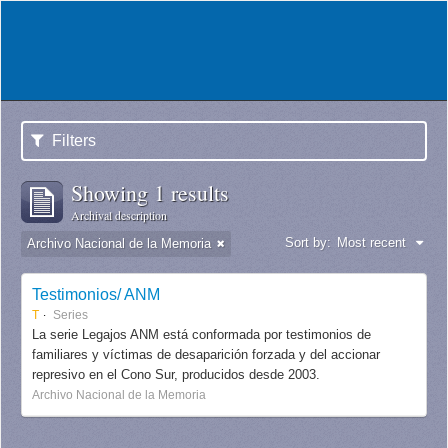
Filters
Showing 1 results
Archival description
Sort by:
Most recent
Archivo Nacional de la Memoria
Testimonios/ ANM
T
Series
La serie Legajos ANM está conformada por testimonios de
familiares y víctimas de desaparición forzada y del accionar
represivo en el Cono Sur, producidos desde 2003.
Archivo Nacional de la Memoria