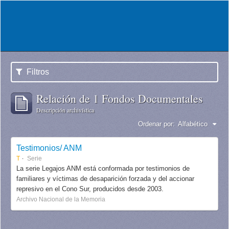
Filtros
Relación de 1 Fondos Documentales
Descripción archivística
Ordenar por:
Alfabético
Testimonios/ ANM
T
Serie
La serie Legajos ANM está conformada por testimonios de
familiares y víctimas de desaparición forzada y del accionar
represivo en el Cono Sur, producidos desde 2003.
Archivo Nacional de la Memoria